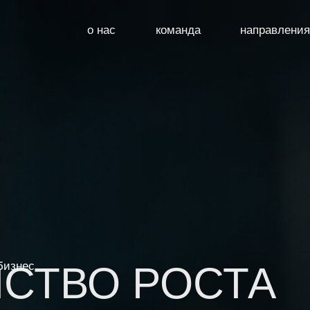
о нас
команда
направления
acadcomp72@mail.ru
8 (905) 089-82-93
СТВО РОСТА
бизнес
ДАННЫЕ О КОМПАНИИ