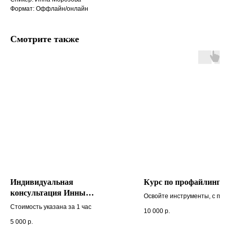
Формат: Оффлайн/онлайн
Смотрите также
Индивидуальная
Курс по профайлингу
консультация Инны
Освойте инструменты, с по
Морозовой
которых можно научиться
Стоимость указана за 1 час
10 000
р.
разбираться в психологии др
5 000
р.
людей и продуктивнее с ним