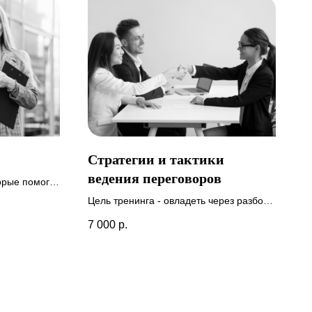
Стратегии и тактики
ведения переговоров
орые помогут
и внутреннюю
Цель тренинга - овладеть через разбор
кейсов и вовлечение в практику
7 000
р.
основными тактиками и техниками по
ведению переговоров