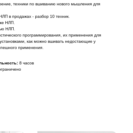
рение, техники по вшиванию нового мышления для
ЛП в продажах - разбор 10 техник.
ке НЛП.
ью НЛП.
истического программирования, их применения для
 установками, как можно вшивать недостающие у
успешного применения.
льность:
8 часов
ограничено