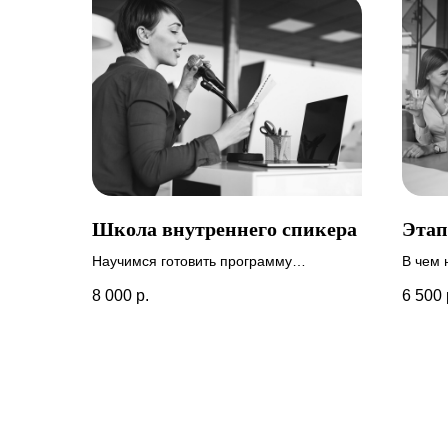
Школа внутреннего спикера
Этап
Научимся готовить программу
В чем 
выступления, работать со сложными
этапе.
8 000
р.
6 500
участниками тренинга и привлекать
команд
внимание аудитории на себя. Бороться
со страхом публичного выступления.