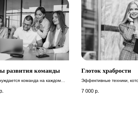
ы развития команды
Глоток храбрости
нуждается команда на каждом
Эффективные техники, кот
 Какие есть риски распада
вам обрести уверенность 
р.
7 000
р.
ы и как их предотвратить
гармонию