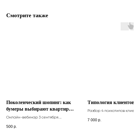
Смотрите также
Поколенческий шопинг: как
Типология клиентов
бумеры выбирают квартиры,
Разбор 4 психотипов клиент
а зумеры TikTok-уголки
примеры клиентов
Онлайн-вебинар 3 сентября.
7 000
р.
Разбираемся, как разные поколения
500
р.
совершают покупки недвижимости и
что влияет на их выбор!