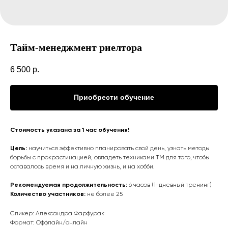
Тайм-менеджмент риелтора
6 500
р.
Приобрести обучение
Стоимость указана за 1 час обучения!
Цель:
научиться эффективно планировать свой день, узнать методы
борьбы с прокрастинацией, овладеть техниками ТМ для того, чтобы
оставалось время и на личную жизнь, и на хобби.
Рекомендуемая продолжительность:
6 часов (1-дневный тренинг)
Количество участников:
не более 25
Спикер: Александра Фарфурак
Формат: Оффлайн/онлайн