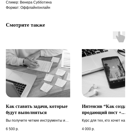
Спикер: Венера Субботина
Формат: Оффлайн/онлайн
Смотрите также
Как ставить задачи, которые
Интенсив “Как создать
будут выполняться
продающий пост +
сторителлинг”
Вы получите четкие инструменты и
Курс для тех, кто хочет науч
навыки, которые позволят вам
писать тексты, которые доч
6 500
р.
4 000
р.
обеспечить высокий уровень
до конца