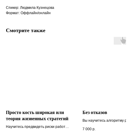
Спикер: Людмила Кузнецова
Формат: Оффлайн/онлайн
Смотрите также
Просто кость широкая или
Без отказов
теория жизненных стратегий
Вы научитесь алгоритму раб
возражениями по СПИН-техн
Научитесь предвидеть риски работы с
7 000
р.
отработаете самые
человеком, уметь подстраиваться под