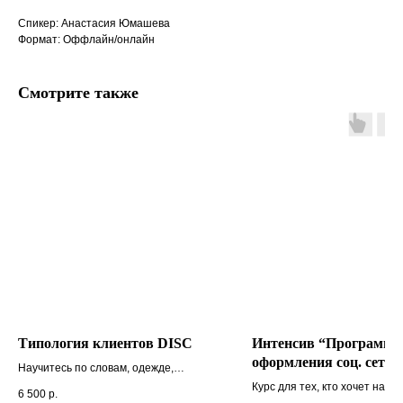
Спикер: Анастасия Юмашева
Формат: Оффлайн/онлайн
Смотрите также
Типология клиентов DISC
Интенсив “Программы
оформления соц. сетей
Научитесь по словам, одежде,
Canva”
поведению определять тип клиента.
Курс для тех, кто хочет науч
6 500
р.
Найдете самый эффективный способ
создавать макеты для соц се