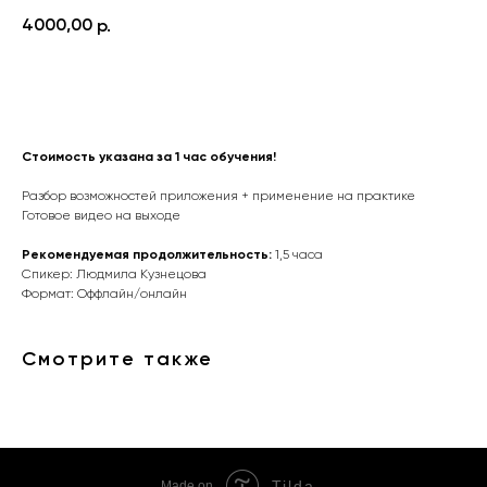
4000,00
р.
Приобрести обучение
Стоимость указана за 1 час обучения!
Разбор возможностей приложения + применение на практике
Готовое видео на выходе
Рекомендуемая продолжительность:
1,5 часа
Спикер: Людмила Кузнецова
Формат: Оффлайн/онлайн
Смотрите также
Tilda
Made on