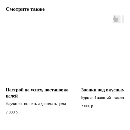
Смотрите также
Настрой на успех, постановка
Звонки под вкусным с
целей
Курс из 4 занятий - как звони
без барьеров и прокрастина
Научитесь ставить и достигать цели с
7 000
р.
помощью проверенных
7 000
р.
психологических техник