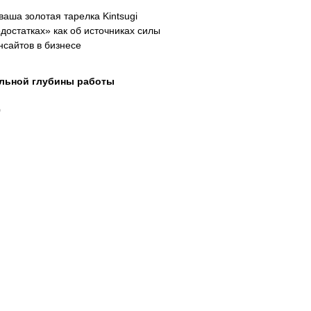
аша золотая тарелка Kintsugi
достатках» как об источниках силы
нсайтов в бизнесе
альной глубины работы
0