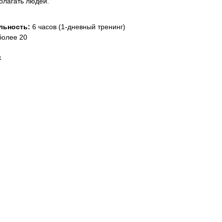
полагать людей.
льность:
6 часов (1-дневный тренинг)
более 20
к