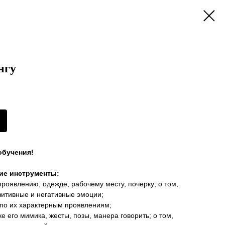
нгу
обучения!
кие инструменты:
 проявлению, одежде, рабочему месту, почерку; о том,
зитивные и негативные эмоции;
 по их характерным проявлениям;
ке его мимика, жесты, позы, манера говорить; о том,