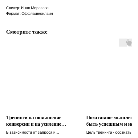
Спикер: Инна Морозова
Формат: Оффлайн/онлайн
Смотрите также
Тренинги на повышение
Позитивное мышление
конверсии и на усиление
быть успешным и нахо
продаж
в ресурсном состоянии
В зависимости от запроса и
Цель тренинга - осознать ур
поставленной цели, проработаем
своего текущего мышления и